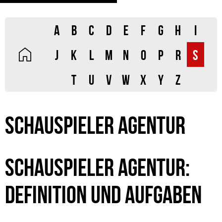
A
B
C
D
E
F
G
H
I
J
K
L
M
N
O
P
R
S
T
U
V
W
X
Y
Z
SCHAUSPIELER AGENTUR
SCHAUSPIELER AGENTUR:
DEFINITION UND AUFGABEN