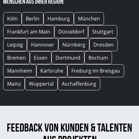
Menschen aus Ihrer Region:
Köln
Berlin
Hamburg
München
Frankfurt am Main
Düsseldorf
Stuttgart
Leipzig
Hannover
Nürnberg
Dresden
Bremen
Essen
Dortmund
Bochum
Mannheim
Karlsruhe
Freiburg im Breisgau
Mainz
Wuppertal
Aschaffenburg
Feedback von Kunden & Talenten