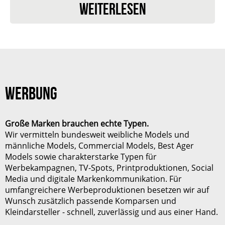
Als Full-Service-Agentur mit Sitz in Köln übernehmen wir
WEITERLESEN
den kompletten Casting-Prozess: von der bundesweiten
Recherche über professionelle Online - und Live-
Castings bis zur passgenauen Vermittlung. Unser
Netzwerk umfasst erfahrene Models, People Models,
authentische Typen, Charakterköpfe und besondere
Persönlichkeiten – für jede Story das passende Gesicht.
WERBUNG
Seit über 18 Jahren bringen wir Menschen ins
Rampenlicht.
Heute zählt FAMEONME zu den führenden Agenturen
Große Marken brauchen echte Typen.
Wir vermitteln bundesweit
weibliche Models
und
der deutschen TV- und Werbebranche – und ist für viele
männliche Models
, Commercial Models,
Best Ager
Produktionsfirmen, TV-Sender und Marken erste
Models
sowie charakterstarke Typen für
Anlaufstelle.
Werbekampagnen, TV-Spots, Printproduktionen, Social
Media und digitale Markenkommunikation. Für
Geführt von
Andreas Donat
&
Giuseppe Gennaro
,
umfangreichere Werbeproduktionen besetzen wir auf
arbeiten in Köln & Lüdenscheid feste und freie Casting-
Wunsch zusätzlich passende
Komparsen
und
Profis mit einem Ziel:
Menschen sichtbar machen.
Kleindarsteller
- schnell, zuverlässig und aus einer Hand.