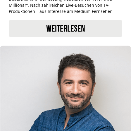
Millionär“. Nach zahlreichen Live-Besuchen von TV-
Produktionen – aus Interesse am Medium Fernsehen –
verschlug es ihn nach Aschaffenburg zur Agentur
Promikativ, die sich auf die Vermarktung von
WEITERLESEN
Prominenten (u.a. Kai Pflaume) spezialisiert hat. Dort
absolvierte er berufsbegleitend ein Studium der
Kommunikationswirtschaft an der Akademie für
Marketing-Kommunikation in Frankfurt am Main.
Als Geschäftsführer von FAMEONME Casting ist Andreas
Donat schwerpunktmäßig für die Projekt-Leitung
(Fernsehen) sowie für alle im Zusammenhang mit dem
Online-Portal stehenden Aufgaben verantwortlich.