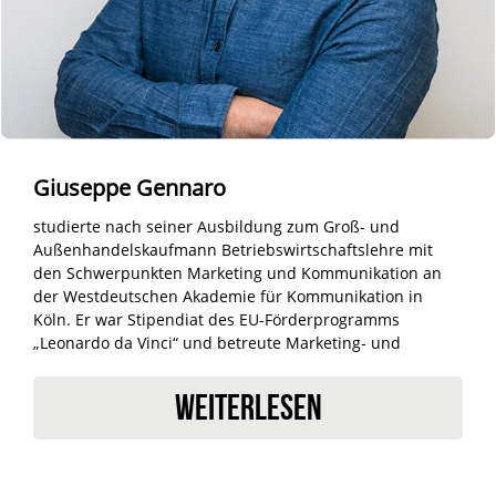
Giuseppe Gennaro
studierte nach seiner Ausbildung zum Groß- und
Außenhandelskaufmann Betriebswirtschaftslehre mit
den Schwerpunkten Marketing und Kommunikation an
der Westdeutschen Akademie für Kommunikation in
Köln. Er war Stipendiat des EU-Förderprogramms
„Leonardo da Vinci“ und betreute Marketing- und
Kommunikationsprojekte für Renault, Gerolsteiner, FIFA
und die Sparkassen-Finanzgruppe.
WEITERLESEN
Als Geschäftsführer von FAMEONME Casting ist Giuseppe
Gennaro schwerpunktmäßig für die Projekt-Leitung
(Werbung) sowie für Personal & Budgetierung