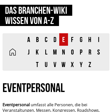
DAS BRANCHEN-WIKI
WISSEN VON A-Z
A
B
C
D
E
F
G
H
I
J
K
L
M
N
O
P
R
S
T
U
V
W
X
Y
Z
EVENTPERSONAL
Eventpersonal
umfasst alle Personen, die bei
Veranstaltungen, Messen, Kongressen, Roadshows,