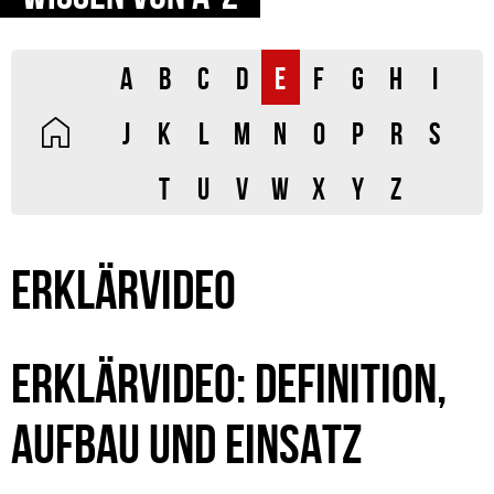
A
B
C
D
E
F
G
H
I
J
K
L
M
N
O
P
R
S
T
U
V
W
X
Y
Z
ERKLÄRVIDEO
ERKLÄRVIDEO: DEFINITION,
AUFBAU UND EINSATZ