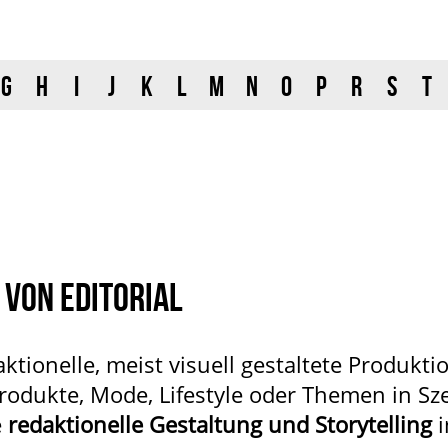
G
H
I
J
K
L
M
N
O
P
R
S
T
 VON EDITORIAL
ktionelle, meist visuell gestaltete Produkti
Produkte, Mode, Lifestyle oder Themen in Sz
e
redaktionelle Gestaltung und Storytelling
i