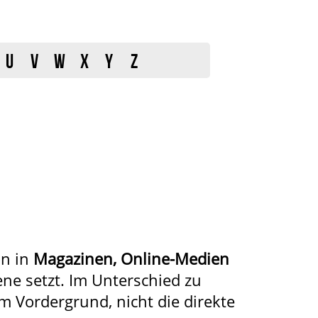
U
V
W
X
Y
Z
on in
Magazinen, Online-Medien
ene setzt. Im Unterschied zu
m Vordergrund, nicht die direkte