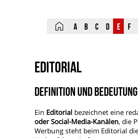
A
B
C
D
E
F
EDITORIAL
DEFINITION UND BEDEUTUNG
Ein
Editorial
bezeichnet eine reda
oder Social-Media-Kanälen
, die 
Werbung steht beim Editorial di