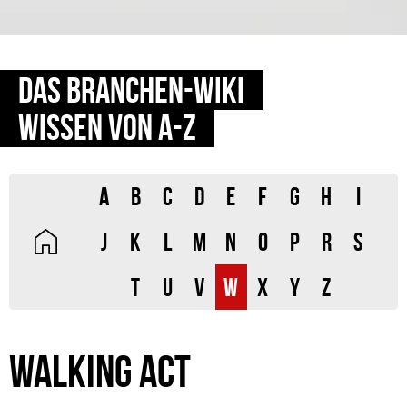
DAS BRANCHEN-WIKI
WISSEN VON A-Z
A
B
C
D
E
F
G
H
I
J
K
L
M
N
O
P
R
S
T
U
V
W
X
Y
Z
WALKING ACT