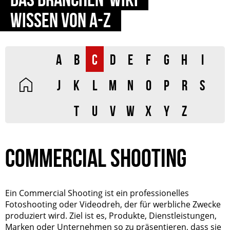
WISSEN VON A-Z
A
B
C
D
E
F
G
H
I
J
K
L
M
N
O
P
R
S
T
U
V
W
X
Y
Z
COMMERCIAL SHOOTING
Ein Commercial Shooting ist ein professionelles
Fotoshooting oder Videodreh, der für werbliche Zwecke
produziert wird. Ziel ist es, Produkte, Dienstleistungen,
Marken oder Unternehmen so zu präsentieren, dass sie