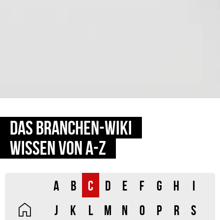
DAS BRANCHEN-WIKI
WISSEN VON A-Z
A
B
C
D
E
F
G
H
I
J
K
L
M
N
O
P
R
S