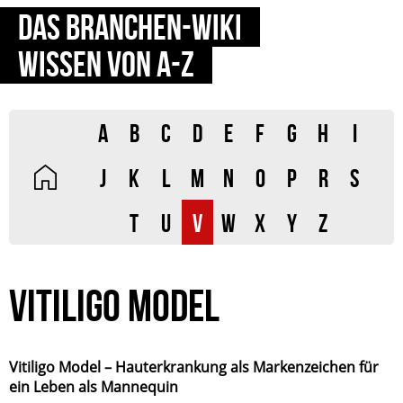
DAS BRANCHEN-WIKI
WISSEN VON A-Z
A
B
C
D
E
F
G
H
I
J
K
L
M
N
O
P
R
S
T
U
V
W
X
Y
Z
VITILIGO MODEL
Vitiligo Model – Hauterkrankung als Markenzeichen für
ein Leben als Mannequin