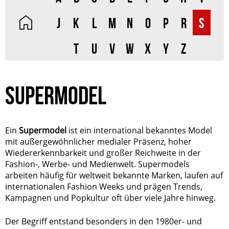
J
K
L
M
N
O
P
R
S
T
U
V
W
X
Y
Z
SUPERMODEL
Ein
Supermodel
ist ein international bekanntes Model
mit außergewöhnlicher medialer Präsenz, hoher
Wiedererkennbarkeit und großer Reichweite in der
Fashion-, Werbe- und Medienwelt. Supermodels
arbeiten häufig für weltweit bekannte Marken, laufen auf
internationalen Fashion Weeks und prägen Trends,
Kampagnen und Popkultur oft über viele Jahre hinweg.
Der Begriff entstand besonders in den 1980er- und