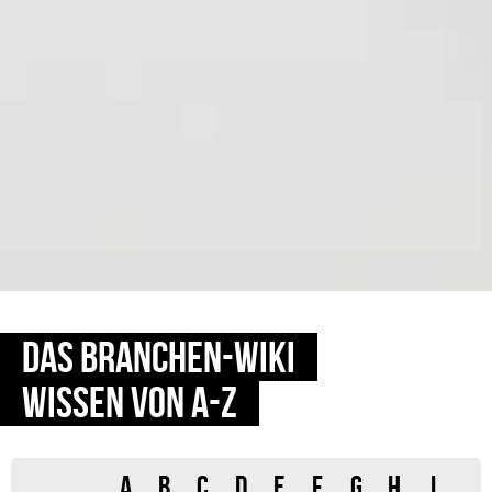
DAS BRANCHEN-WIKI
WISSEN VON A-Z
A
B
C
D
E
F
G
H
I