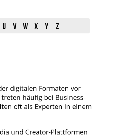
U
V
W
X
Y
Z
der digitalen Formaten vor
treten häufig bei Business-
ten oft als Experten in einem
edia und Creator-Plattformen