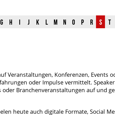
G
H
I
J
K
L
M
N
O
P
R
S
T
 auf Veranstaltungen, Konferenzen, Events o
fahrungen oder Impulse vermittelt. Speaker 
s oder Branchenveranstaltungen auf und gel
elen heute auch digitale Formate, Social M