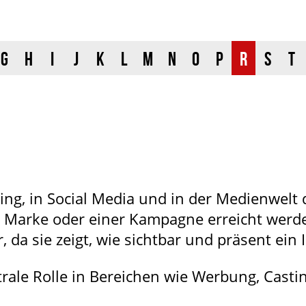
G
H
I
J
K
L
M
N
O
P
R
S
T
ing, in Social Media und in der Medienwelt 
r Marke oder einer Kampagne erreicht werden
 da sie zeigt, wie sichtbar und präsent ein I
trale Rolle in Bereichen wie Werbung, Casti