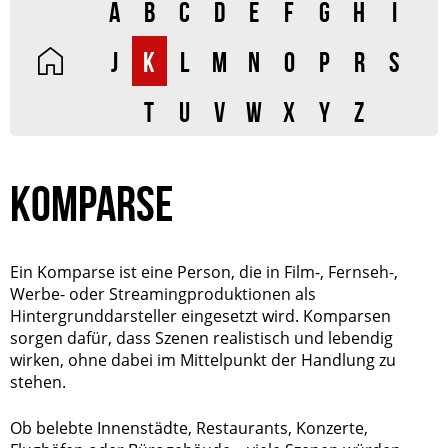
A
B
C
D
E
F
G
H
I
J
K
L
M
N
O
P
R
S
T
U
V
W
X
Y
Z
KOMPARSE
Ein Komparse ist eine Person, die in Film-, Fernseh-,
Werbe- oder Streamingproduktionen als
Hintergrunddarsteller eingesetzt wird. Komparsen
sorgen dafür, dass Szenen realistisch und lebendig
wirken, ohne dabei im Mittelpunkt der Handlung zu
stehen.
Ob belebte Innenstädte, Restaurants, Konzerte,