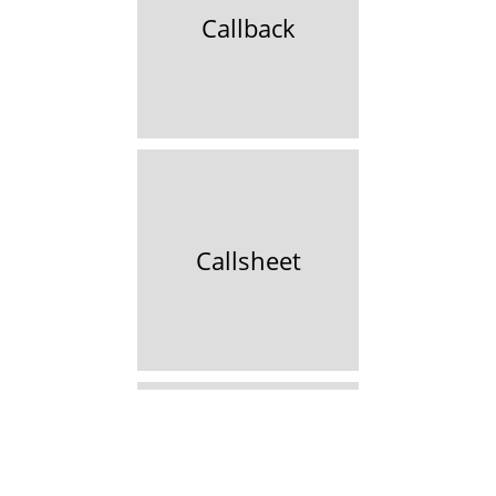
Callback
Callsheet
Calltime