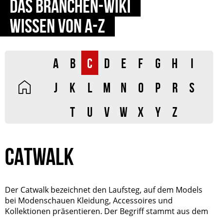
DAS BRANCHEN-WIKI
WISSEN VON A-Z
A
B
C
D
E
F
G
H
I
J
K
L
M
N
O
P
R
S
T
U
V
W
X
Y
Z
CATWALK
Der Catwalk bezeichnet den Laufsteg, auf dem Models
bei Modenschauen Kleidung, Accessoires und
Kollektionen präsentieren. Der Begriff stammt aus dem