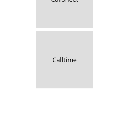
Calltime
Cameo