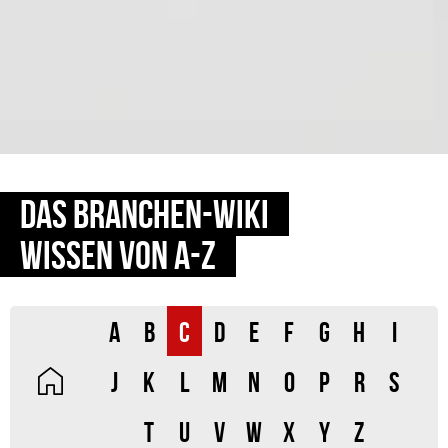
DAS BRANCHEN-WIKI
WISSEN VON A-Z
A
B
C
D
E
F
G
H
I
J
K
L
M
N
O
P
R
S
T
U
V
W
X
Y
Z