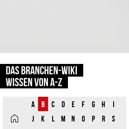
DAS BRANCHEN-WIKI
WISSEN VON A-Z
A
B
C
D
E
F
G
H
I
J
K
L
M
N
O
P
R
S