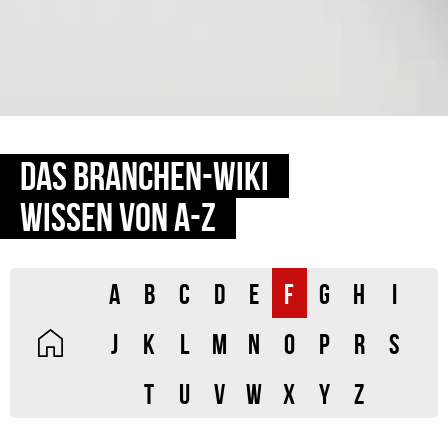
DAS BRANCHEN-WIKI
WISSEN VON A-Z
A
B
C
D
E
F
G
H
I
J
K
L
M
N
O
P
R
S
T
U
V
W
X
Y
Z