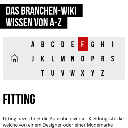
DAS BRANCHEN-WIKI
WISSEN VON A-Z
A
B
C
D
E
F
G
H
I
J
K
L
M
N
O
P
R
S
T
U
V
W
X
Y
Z
FITTING
Fitting bezeichnet die Anprobe diverser Kleidungsstücke,
welche von einem Designer oder einer Modemarke