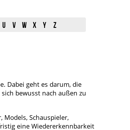
U
V
W
X
Y
Z
e. Dabei geht es darum, die
d sich bewusst nach außen zu
r, Models, Schauspieler,
ristig eine Wiedererkennbarkeit