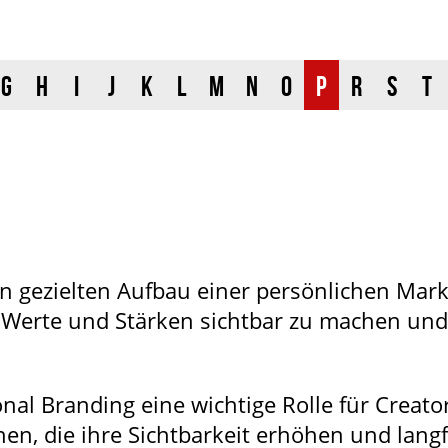
G
H
I
J
K
L
M
N
O
P
R
S
T
n gezielten Aufbau einer persönlichen Mark
e, Werte und Stärken sichtbar zu machen un
sonal Branding eine wichtige Rolle für Creato
, die ihre Sichtbarkeit erhöhen und langf