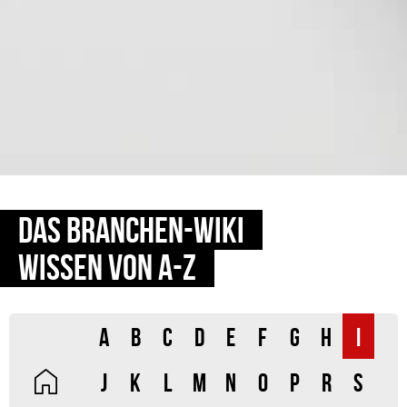
DAS BRANCHEN-WIKI
WISSEN VON A-Z
A
B
C
D
E
F
G
H
I
J
K
L
M
N
O
P
R
S