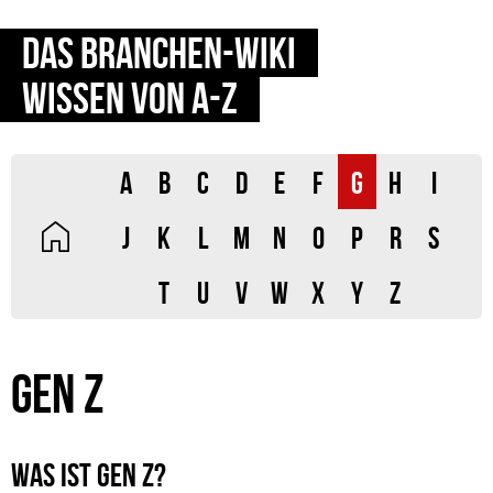
DAS BRANCHEN-WIKI
WISSEN VON A-Z
A
B
C
D
E
F
G
H
I
J
K
L
M
N
O
P
R
S
T
U
V
W
X
Y
Z
GEN Z
WAS IST GEN Z?