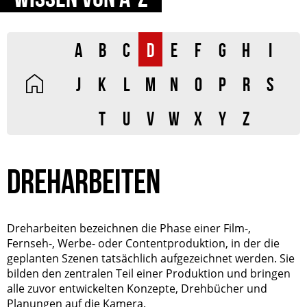
A
B
C
D
E
F
G
H
I
J
K
L
M
N
O
P
R
S
T
U
V
W
X
Y
Z
DREHARBEITEN
Dreharbeiten bezeichnen die Phase einer Film-,
Fernseh-, Werbe- oder Contentproduktion, in der die
geplanten Szenen tatsächlich aufgezeichnet werden. Sie
bilden den zentralen Teil einer Produktion und bringen
alle zuvor entwickelten Konzepte, Drehbücher und
Planungen auf die Kamera.