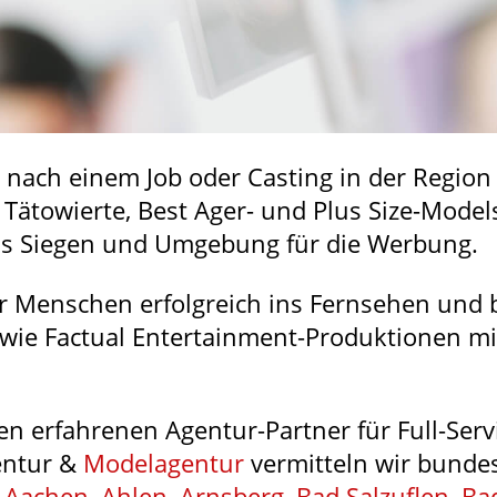
e nach einem Job oder Casting in der Region
 Tätowierte, Best Ager- und Plus Size-Mod
aus Siegen und Umgebung für die Werbung.
ir Menschen erfolgreich ins Fernsehen und 
owie Factual Entertainment-Produktionen m
en erfahrenen Agentur-Partner für Full-Ser
entur &
Modelagentur
vermitteln wir bundes
n
Aachen
,
Ahlen
,
Arnsberg
,
Bad Salzuflen
,
Ba