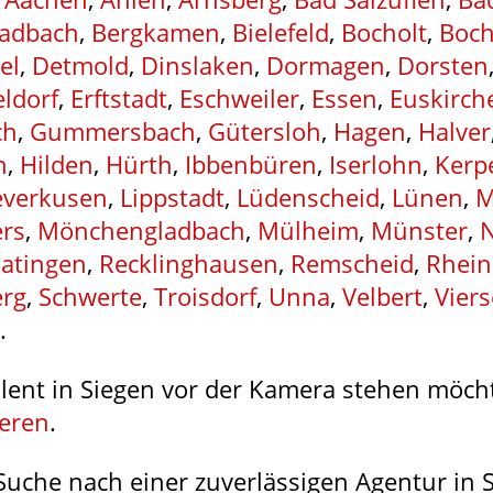
ladbach
,
Bergkamen
,
Bielefeld
,
Bocholt
,
Boc
el
,
Detmold
,
Dinslaken
,
Dormagen
,
Dorsten
ldorf
,
Erftstadt
,
Eschweiler
,
Essen
,
Euskirch
ch
,
Gummersbach
,
Gütersloh
,
Hagen
,
Halver
n
,
Hilden
,
Hürth
,
Ibbenbüren
,
Iserlohn
,
Kerp
everkusen
,
Lippstadt
,
Lüdenscheid
,
Lünen
,
M
rs
,
Mönchengladbach
,
Mülheim
,
Münster
,
atingen
,
Recklinghausen
,
Remscheid
,
Rhein
erg
,
Schwerte
,
Troisdorf
,
Unna
,
Velbert
,
Vier
.
lent in Siegen vor der Kamera stehen möcht
ieren
.
 Suche nach einer zuverlässigen Agentur in