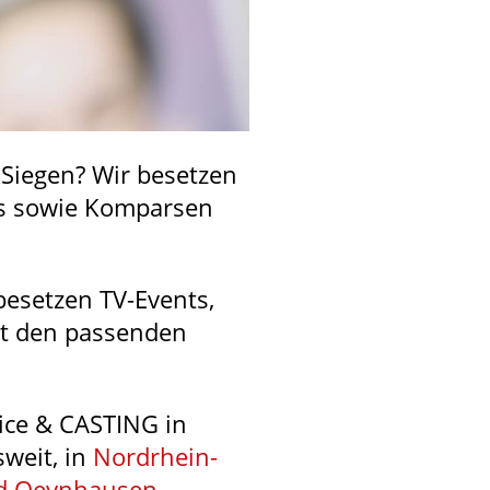
 Siegen? Wir besetzen
els sowie Komparsen
besetzen TV-Events,
it den passenden
vice & CASTING in
weit, in
Nordrhein-
d Oeynhausen
,