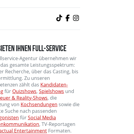
BIETEN IHNEN FULL-SERVICE
ullservice-Agentur übernehmen wir
 das gesamte Leistungsspektrum:
er Recherche, über das Casting, bis
ermittlung. Zu unseren
tenzen zählt das
Kandidaten-
ng
für
Quizshows
,
Spielshows
und
euer & Reality-Shows
, die
zung von
Kochsendungen
sowie die
lte Suche nach passenden
gonisten
für
Social Media
enkommunikation
, TV-Reportagen
actual Entertainment
Formaten.