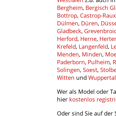
Bergheim
,
Bergisch G
Bottrop
,
Castrop-Raux
Dülmen
,
Düren
,
Düsse
Gladbeck
,
Grevenbroi
Herford
,
Herne
,
Herte
Krefeld
,
Langenfeld
,
L
Menden
,
Minden
,
Moe
Paderborn
,
Pulheim
,
R
Solingen
,
Soest
,
Stolb
Witten
und
Wuppertal
Wer als Model oder Ta
hier
kostenlos registr
Oder sind Sie auf der