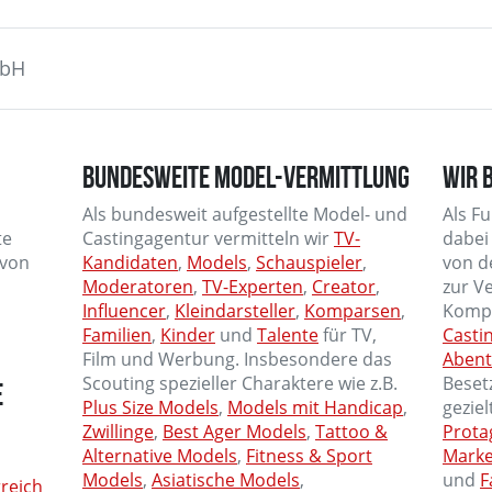
mbH
BUNDESWEITE MODEL-VERMITTLUNG
WIR 
Als bundesweit aufgestellte Model- und
Als F
te
Castingagentur vermitteln wir
TV-
dabei
 von
Kandidaten
,
Models
,
Schauspieler
,
von d
Moderatoren
,
TV-Experten
,
Creator
,
zur V
Influencer
,
Kleindarsteller
,
Komparsen
,
Kompe
Familien
,
Kinder
und
Talente
für TV,
Casti
Film und Werbung. Insbesondere das
Abent
Scouting spezieller Charaktere wie z.B.
Beset
E
Plus Size Models
,
Models mit Handicap
,
gezie
Zwillinge
,
Best Ager Models
,
Tattoo &
Prota
Alternative Models
,
Fitness & Sport
Mark
Models
,
Asiatische Models
,
und
F
reich