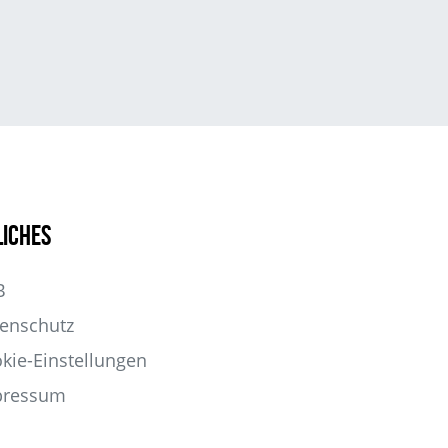
liches
B
enschutz
kie-Einstellungen
pressum