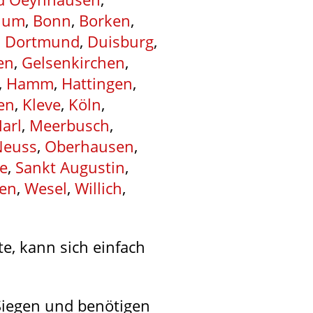
hum
,
Bonn
,
Borken
,
,
Dortmund
,
Duisburg
,
en
,
Gelsenkirchen
,
,
Hamm
,
Hattingen
,
en
,
Kleve
,
Köln
,
arl
,
Meerbusch
,
Neuss
,
Oberhausen
,
e
,
Sankt Augustin
,
sen
,
Wesel
,
Willich
,
e, kann sich einfach
 Siegen und benötigen