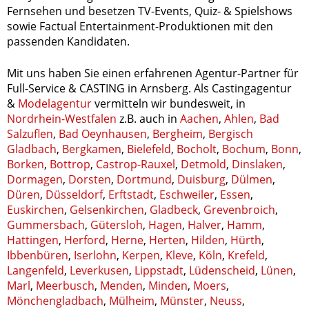
Fernsehen und besetzen TV-Events, Quiz- & Spielshows
sowie Factual Entertainment-Produktionen mit den
passenden Kandidaten.
Mit uns haben Sie einen erfahrenen Agentur-Partner für
Full-Service & CASTING in Arnsberg. Als Castingagentur
&
Modelagentur
vermitteln wir bundesweit, in
Nordrhein-Westfalen
z.B. auch in
Aachen
,
Ahlen
,
Bad
Salzuflen
,
Bad Oeynhausen
,
Bergheim
,
Bergisch
Gladbach
,
Bergkamen
,
Bielefeld
,
Bocholt
,
Bochum
,
Bonn
,
Borken
,
Bottrop
,
Castrop-Rauxel
,
Detmold
,
Dinslaken
,
Dormagen
,
Dorsten
,
Dortmund
,
Duisburg
,
Dülmen
,
Düren
,
Düsseldorf
,
Erftstadt
,
Eschweiler
,
Essen
,
Euskirchen
,
Gelsenkirchen
,
Gladbeck
,
Grevenbroich
,
Gummersbach
,
Gütersloh
,
Hagen
,
Halver
,
Hamm
,
Hattingen
,
Herford
,
Herne
,
Herten
,
Hilden
,
Hürth
,
Ibbenbüren
,
Iserlohn
,
Kerpen
,
Kleve
,
Köln
,
Krefeld
,
Langenfeld
,
Leverkusen
,
Lippstadt
,
Lüdenscheid
,
Lünen
,
Marl
,
Meerbusch
,
Menden
,
Minden
,
Moers
,
Mönchengladbach
,
Mülheim
,
Münster
,
Neuss
,