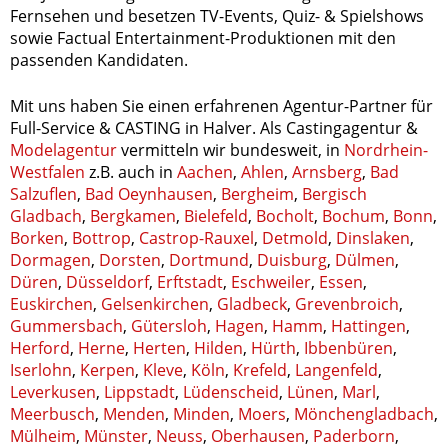
Fernsehen und besetzen TV-Events, Quiz- & Spielshows
sowie Factual Entertainment-Produktionen mit den
passenden Kandidaten.
Mit uns haben Sie einen erfahrenen Agentur-Partner für
Full-Service & CASTING in Halver. Als Castingagentur &
Modelagentur
vermitteln wir bundesweit, in
Nordrhein-
Westfalen
z.B. auch in
Aachen
,
Ahlen
,
Arnsberg
,
Bad
Salzuflen
,
Bad Oeynhausen
,
Bergheim
,
Bergisch
Gladbach
,
Bergkamen
,
Bielefeld
,
Bocholt
,
Bochum
,
Bonn
,
Borken
,
Bottrop
,
Castrop-Rauxel
,
Detmold
,
Dinslaken
,
Dormagen
,
Dorsten
,
Dortmund
,
Duisburg
,
Dülmen
,
Düren
,
Düsseldorf
,
Erftstadt
,
Eschweiler
,
Essen
,
Euskirchen
,
Gelsenkirchen
,
Gladbeck
,
Grevenbroich
,
Gummersbach
,
Gütersloh
,
Hagen
,
Hamm
,
Hattingen
,
Herford
,
Herne
,
Herten
,
Hilden
,
Hürth
,
Ibbenbüren
,
Iserlohn
,
Kerpen
,
Kleve
,
Köln
,
Krefeld
,
Langenfeld
,
Leverkusen
,
Lippstadt
,
Lüdenscheid
,
Lünen
,
Marl
,
Meerbusch
,
Menden
,
Minden
,
Moers
,
Mönchengladbach
,
Mülheim
,
Münster
,
Neuss
,
Oberhausen
,
Paderborn
,