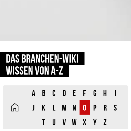
DAS BRANCHEN-WIKI
WISSEN VON A-Z
A
B
C
D
E
F
G
H
I
J
K
L
M
N
O
P
R
S
T
U
V
W
X
Y
Z