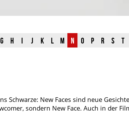
G
H
I
J
K
L
M
N
O
P
R
S
T
 ins Schwarze: New Faces sind neue Gesicht
wcomer, sondern New Face. Auch in der Fi