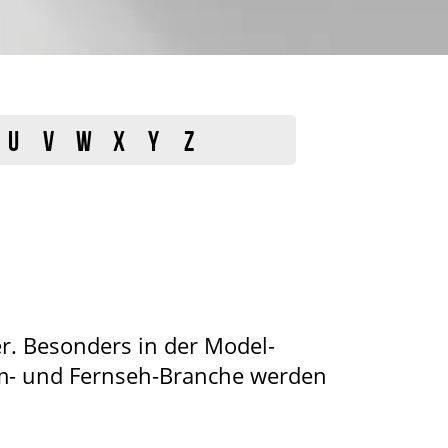
U
V
W
X
Y
Z
er. Besonders in der Model-
lm- und Fernseh-Branche werden