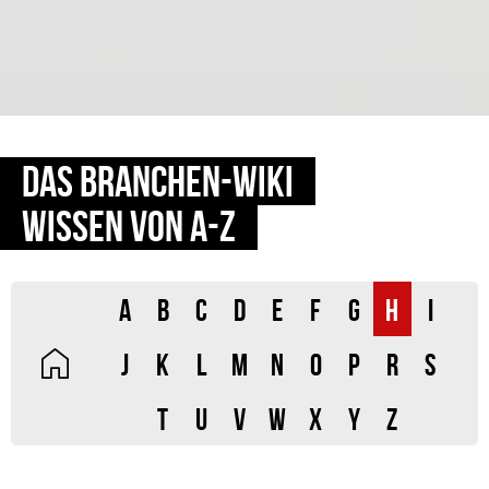
DAS BRANCHEN-WIKI
WISSEN VON A-Z
A
B
C
D
E
F
G
H
I
J
K
L
M
N
O
P
R
S
T
U
V
W
X
Y
Z