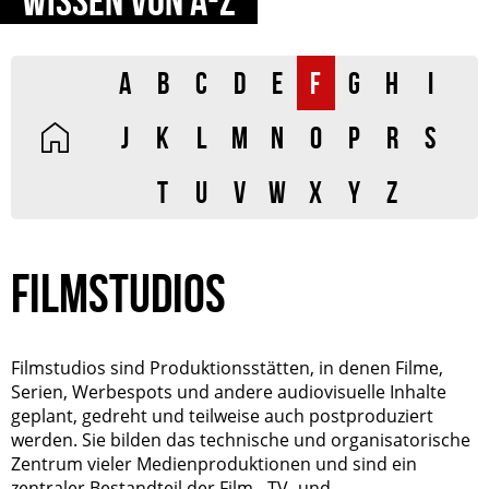
A
B
C
D
E
F
G
H
I
J
K
L
M
N
O
P
R
S
T
U
V
W
X
Y
Z
FILMSTUDIOS
Filmstudios sind Produktionsstätten, in denen Filme,
Serien, Werbespots und andere audiovisuelle Inhalte
geplant, gedreht und teilweise auch postproduziert
werden. Sie bilden das technische und organisatorische
Zentrum vieler Medienproduktionen und sind ein
zentraler Bestandteil der Film-, TV- und