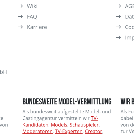
Wiki
AG
FAQ
Dat
Karriere
Coo
Im
mbH
BUNDESWEITE MODEL-VERMITTLUNG
WIR 
Als bundesweit aufgestellte Model- und
Als F
te
Castingagentur vermitteln wir
TV-
dabei
 von
Kandidaten
,
Models
,
Schauspieler
,
von d
Moderatoren
,
TV-Experten
,
Creator
,
zur V