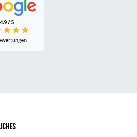
4.9 / 5
ewertungen
liches