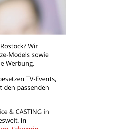
 Rostock? Wir
ize-Models sowie
ie Werbung.
besetzen TV-Events,
it den passenden
vice & CASTING in
sweit, in
urg
,
Schwerin
,