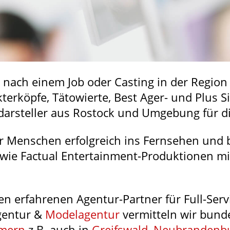
e nach einem Job oder Casting in der Region
terköpfe, Tätowierte, Best Ager- und Plus S
arsteller aus Rostock und Umgebung für d
ir Menschen erfolgreich ins Fernsehen und 
owie Factual Entertainment-Produktionen m
en erfahrenen Agentur-Partner für Full-Ser
agentur &
Modelagentur
vermitteln wir bunde
mern
z.B. auch in
Greifswald
,
Neubrandenb