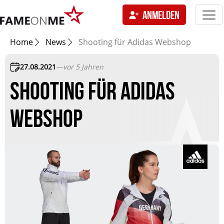
Togg
ANMELDEN
navi
tion
Home
News
Shooting für Adidas Webshop
27.08.2021
—
vor 5 Jahren
SHOOTING FÜR ADIDAS
WEBSHOP