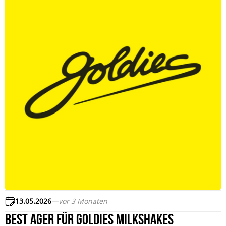
13.05.2026
—
vor 3 Monaten
Best Ager für Goldies Milkshakes