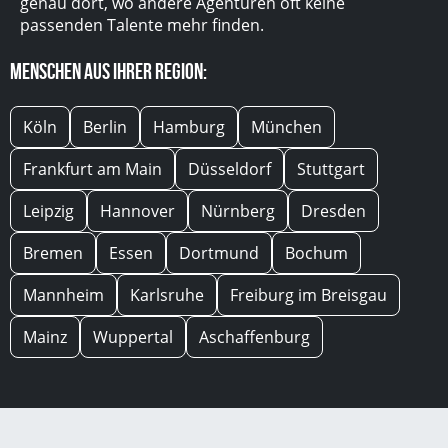
genau dort, wo andere Agenturen oft keine
passenden Talente mehr finden.
Menschen aus Ihrer Region:
Köln
Berlin
Hamburg
München
Frankfurt am Main
Düsseldorf
Stuttgart
Leipzig
Hannover
Nürnberg
Dresden
Bremen
Essen
Dortmund
Bochum
Mannheim
Karlsruhe
Freiburg im Breisgau
Mainz
Wuppertal
Aschaffenburg