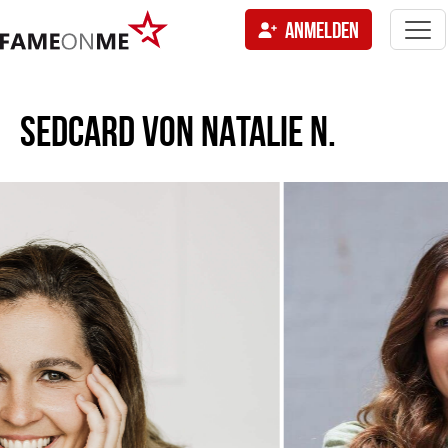
Togg
ANMELDEN
navi
tion
SEDCARD VON
NATALIE N.