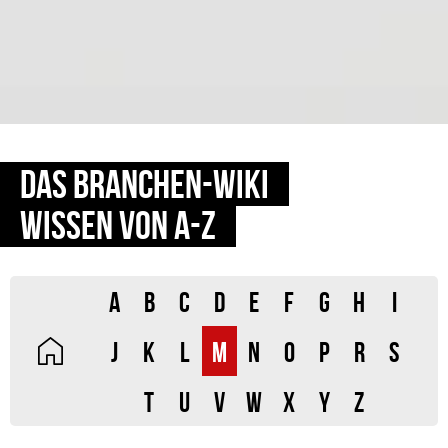
DAS BRANCHEN-WIKI
WISSEN VON A-Z
A
B
C
D
E
F
G
H
I
J
K
L
M
N
O
P
R
S
T
U
V
W
X
Y
Z