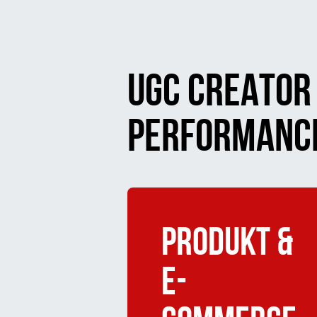
UGC CREATOR 
PERFORMANC
Produkt &
E-