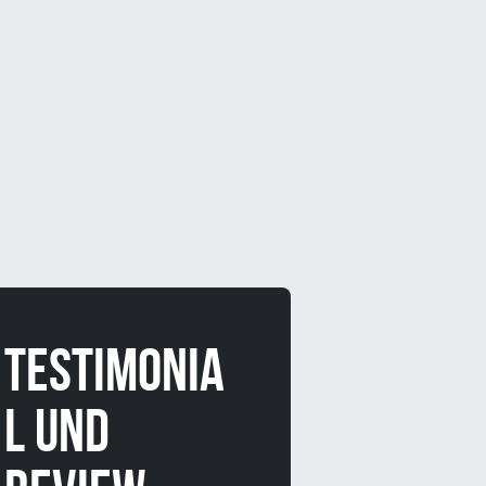
Testimonia
l und