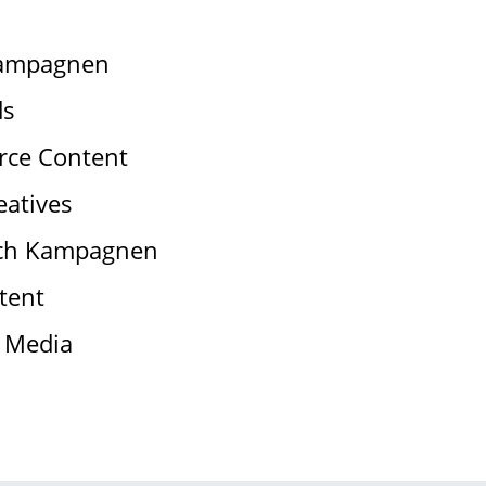
 Kampagnen
ds
rce Content
eatives
nch Kampagnen
tent
l Media