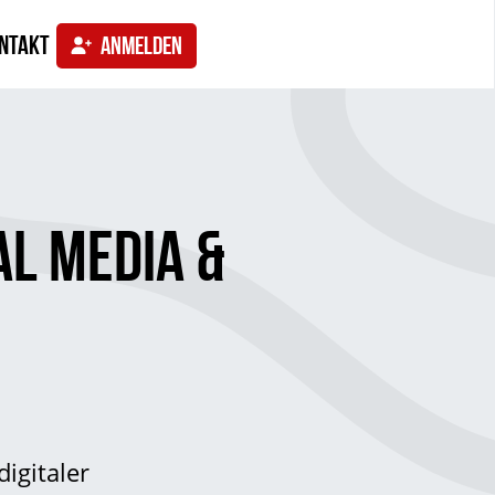
ntakt
ANMELDEN
AL MEDIA &
igitaler