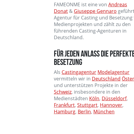
FAMEONME ist eine von
Andreas
Donat
&
Giuseppe Gennaro
geführ
Agentur für Casting und Besetzung
Medienprojekten und zählt zu den
führenden Casting-Agenturen in
Deutschland.
FÜR JEDEN ANLASS DIE PERFEKT
BESETZUNG
Als
Castingagentur
Modelagentur
vermitteln wir in
Deutschland
Öster
und unterstützen Projekte in der
Schweiz
, insbesondere in den
Medienstädten
Köln
,
Düsseldorf
,
Frankfurt
,
Stuttgart
,
Hannover
,
Hamburg
,
Berlin
,
München