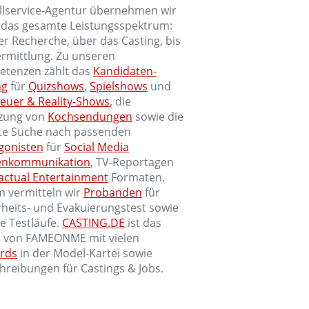
ullservice-Agentur übernehmen wir
 das gesamte Leistungsspektrum:
er Recherche, über das Casting, bis
ermittlung. Zu unseren
tenzen zählt das
Kandidaten-
ng
für
Quizshows
,
Spielshows
und
euer & Reality-Shows
, die
zung von
Kochsendungen
sowie die
lte Suche nach passenden
gonisten
für
Social Media
enkommunikation
, TV-Reportagen
actual Entertainment
Formaten.
 vermitteln wir
Probanden
für
rheits- und Evakuierungstest sowie
e Testläufe.
CASTING.DE
ist das
l von FAMEONME mit vielen
rds
in der Model-Kartei sowie
hreibungen für Castings & Jobs.