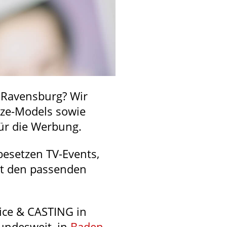
n Ravensburg? Wir
ize-Models sowie
ür die Werbung.
besetzen TV-Events,
it den passenden
vice & CASTING in
undesweit, in
Baden-