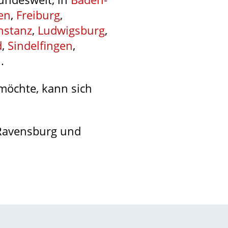
en
,
Freiburg
,
nstanz
,
Ludwigsburg
,
d
,
Sindelfingen
,
n
.
möchte, kann sich
 Ravensburg und