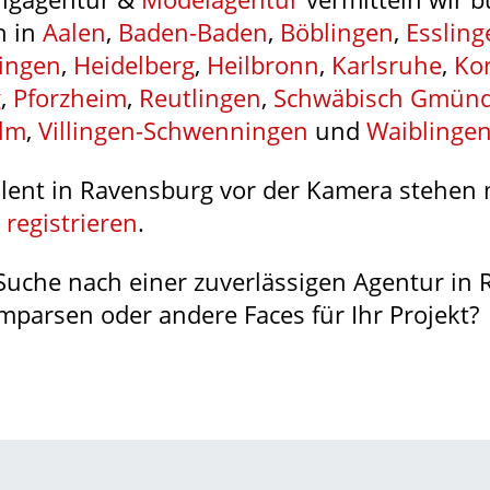
h in
Aalen
,
Baden-Baden
,
Böblingen
,
Essling
ingen
,
Heidelberg
,
Heilbronn
,
Karlsruhe
,
Ko
g
,
Pforzheim
,
Reutlingen
,
Schwäbisch Gmün
lm
,
Villingen-Schwenningen
und
Waiblinge
lent in Ravensburg vor der Kamera stehen 
 registrieren
.
 Suche nach einer zuverlässigen Agentur in
parsen oder andere Faces für Ihr Projekt?