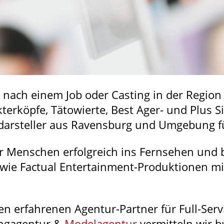
e nach einem Job oder Casting in der Regio
terköpfe, Tätowierte, Best Ager- und Plus S
arsteller aus Ravensburg und Umgebung f
ir Menschen erfolgreich ins Fernsehen und 
owie Factual Entertainment-Produktionen m
en erfahrenen Agentur-Partner für Full-Ser
ingagentur &
Modelagentur
vermitteln wir b