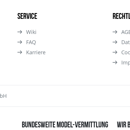
Service
Recht
Wiki
AG
FAQ
Dat
Karriere
Coo
Im
mbH
BUNDESWEITE MODEL-VERMITTLUNG
WIR 