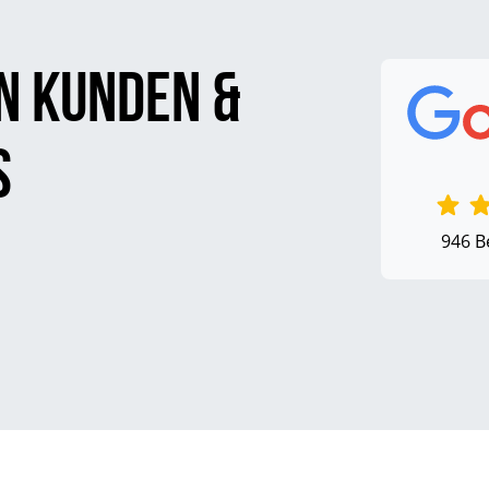
n Kunden &
s
946 B