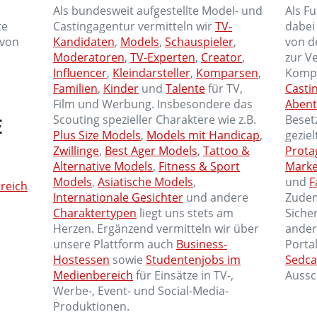
Als bundesweit aufgestellte Model- und
Als F
te
Castingagentur vermitteln wir
TV-
dabei
 von
Kandidaten
,
Models
,
Schauspieler
,
von d
Moderatoren
,
TV-Experten
,
Creator
,
zur V
Influencer
,
Kleindarsteller
,
Komparsen
,
Kompe
Familien
,
Kinder
und
Talente
für TV,
Casti
Film und Werbung. Insbesondere das
Abent
Scouting spezieller Charaktere wie z.B.
Beset
E
Plus Size Models
,
Models mit Handicap
,
gezie
Zwillinge
,
Best Ager Models
,
Tattoo &
Prota
Alternative Models
,
Fitness & Sport
Mark
Models
,
Asiatische Models
,
und
F
reich
Internationale Gesichter
und andere
Zudem
Charaktertypen
liegt uns stets am
Siche
Herzen. Ergänzend vermitteln wir über
ander
unsere Plattform auch
Business-
Porta
Hostessen
sowie
Studentenjobs im
Sedca
Medienbereich
für Einsätze in TV-,
Aussc
Werbe-, Event- und Social-Media-
Produktionen.