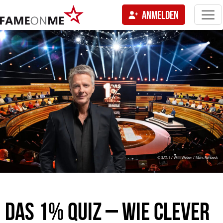
Togg
ANMELDEN
navi
tion
© SAT.1 / Willi Weber / Marc Rehbeck
DAS 1% QUIZ – WIE CLEVER