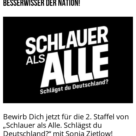
BESSERWISSER DER NATION!
Bewirb Dich jetzt für die 2. Staffel von
„Schlauer als Alle. Schlägst du
Deutschland?“ mit Sonja Zietlow!