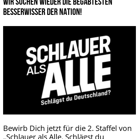
WIR SUCHEN WIEDER DIE BEGABTESTEN
BESSERWISSER DER NATION!
Bewirb Dich jetzt für die 2. Staffel von
„Schlauer als Alle. Schlägst du