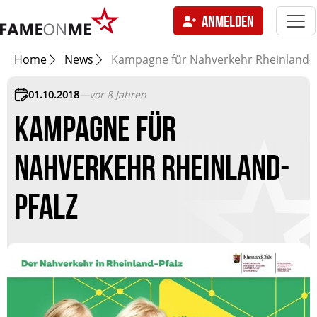
Togg
ANMELDEN
navi
tion
Home
News
Kampagne für Nahverkehr Rheinland-P
01.10.2018
—
vor 8 Jahren
KAMPAGNE FÜR
NAHVERKEHR RHEINLAND-
PFALZ