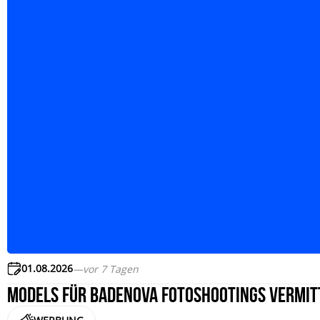
01.08.2026
—
vor 7 Tagen
Models für badenova Fotoshootings vermit