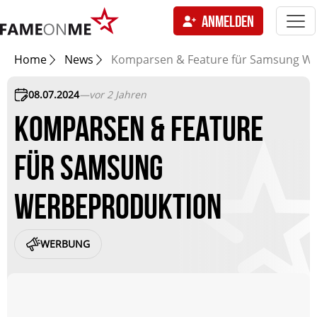
Togg
ANMELDEN
navi
tion
Home
News
Komparsen & Feature für Samsung W
08.07.2024
—
vor 2 Jahren
KOMPARSEN & FEATURE
FÜR SAMSUNG
WERBEPRODUKTION
WERBUNG