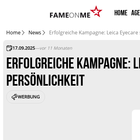
HOME
Ag
Home
News
Erfolgreiche Kampagne: Leica Eyecare s
17.09.2025
—
vor 11 Monaten
ERFOLGREICHE KAMPAGNE: L
PERSÖNLICHKEIT
WERBUNG