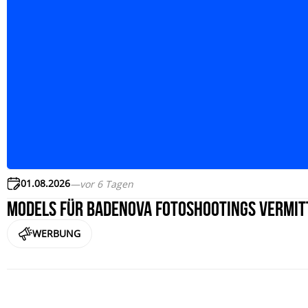
01.08.2026
—
vor 6 Tagen
Models für badenova Fotoshootings vermit
WERBUNG