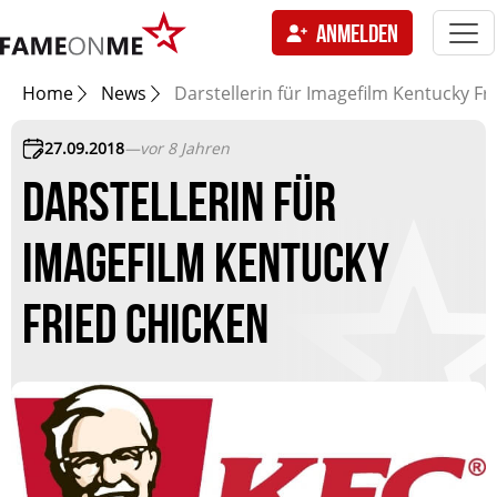
Togg
ANMELDEN
navi
tion
Home
News
Darstellerin für Imagefilm Kentucky Fr
27.09.2018
—
vor 8 Jahren
DARSTELLERIN FÜR
IMAGEFILM KENTUCKY
FRIED CHICKEN