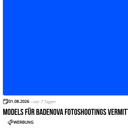
01.08.2026
—
vor 7 Tagen
Models für badenova Fotoshootings vermit
WERBUNG