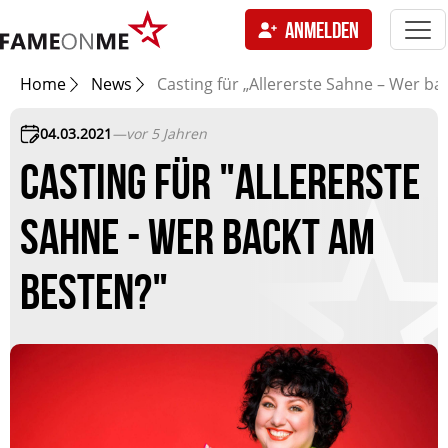
Togg
ANMELDEN
navi
tion
Home
News
Casting für „Allererste Sahne – Wer ba
04.03.2021
—
vor 5 Jahren
CASTING FÜR "ALLERERSTE
SAHNE - WER BACKT AM
BESTEN?"