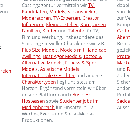
te
Castingagentur vermitteln wir
TV-
dabei
 von
Kandidaten
,
Models
,
Schauspieler
,
von d
Moderatoren
,
TV-Experten
,
Creator
,
zur V
Influencer
,
Kleindarsteller
,
Komparsen
,
Kompe
Familien
,
Kinder
und
Talente
für TV,
Casti
Film und Werbung. Insbesondere das
Abent
Scouting spezieller Charaktere wie z.B.
Beset
E
Plus Size Models
,
Models mit Handicap
,
gezie
Zwillinge
,
Best Ager Models
,
Tattoo &
Prota
Alternative Models
,
Fitness & Sport
Mark
Models
,
Asiatische Models
,
und
F
reich
Internationale Gesichter
und andere
Zudem
Charaktertypen
liegt uns stets am
Siche
Herzen. Ergänzend vermitteln wir über
ander
unsere Plattform auch
Business-
Porta
Hostessen
sowie
Studentenjobs im
Sedca
Medienbereich
für Einsätze in TV-,
Aussc
Werbe-, Event- und Social-Media-
Produktionen.