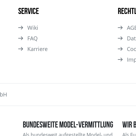
Service
Recht
Wiki
AG
FAQ
Dat
Karriere
Coo
Im
mbH
BUNDESWEITE MODEL-VERMITTLUNG
WIR 
Als bundesweit aufgestellte Model- und
Als F