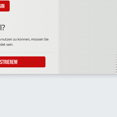
gin
l?
n
nutzen zu können, müssen Sie
det sein.
istrieren!