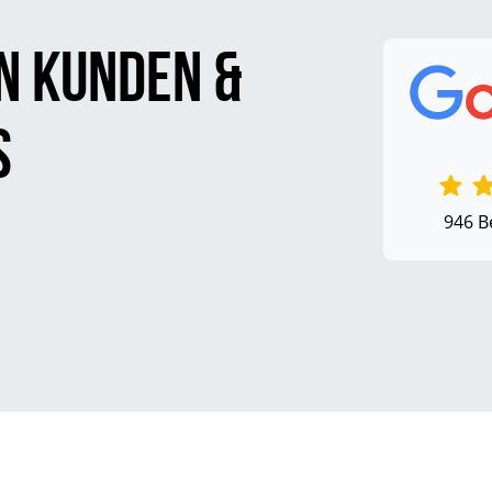
n Kunden &
s
946 B