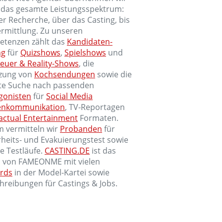
 das gesamte Leistungsspektrum:
er Recherche, über das Casting, bis
ermittlung. Zu unseren
tenzen zählt das
Kandidaten-
ng
für
Quizshows
,
Spielshows
und
euer & Reality-Shows
, die
zung von
Kochsendungen
sowie die
lte Suche nach passenden
gonisten
für
Social Media
enkommunikation
, TV-Reportagen
actual Entertainment
Formaten.
 vermitteln wir
Probanden
für
rheits- und Evakuierungstest sowie
e Testläufe.
CASTING.DE
ist das
l von FAMEONME mit vielen
rds
in der Model-Kartei sowie
hreibungen für Castings & Jobs.