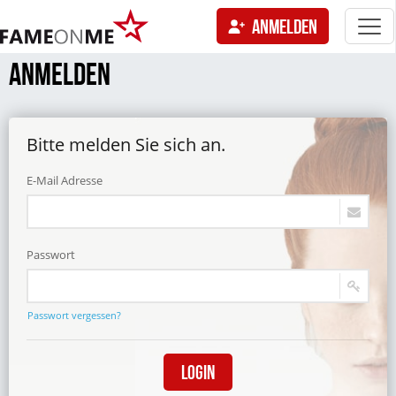
Togg
ANMELDEN
navi
tion
ANMELDEN
Bitte melden Sie sich an.
E-Mail Adresse
Passwort
Passwort vergessen?
Login