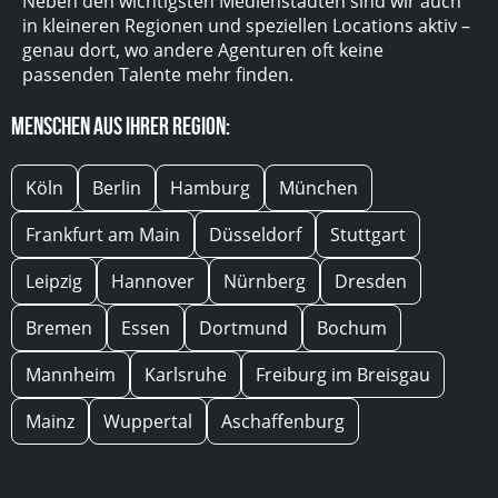
Neben den wichtigsten Medienstädten sind wir auch
in kleineren Regionen und speziellen Locations aktiv –
genau dort, wo andere Agenturen oft keine
passenden Talente mehr finden.
Menschen aus Ihrer Region:
Köln
Berlin
Hamburg
München
Frankfurt am Main
Düsseldorf
Stuttgart
Leipzig
Hannover
Nürnberg
Dresden
Bremen
Essen
Dortmund
Bochum
Mannheim
Karlsruhe
Freiburg im Breisgau
Mainz
Wuppertal
Aschaffenburg