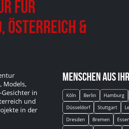
ur für
, Österreich &
Menschen aus Ihr
entur
, Models,
-Gesichter in
Köln
Berlin
Hamburg
terreich und
Düsseldorf
Stuttgart
L
ojekte in der
Dresden
Bremen
Esse