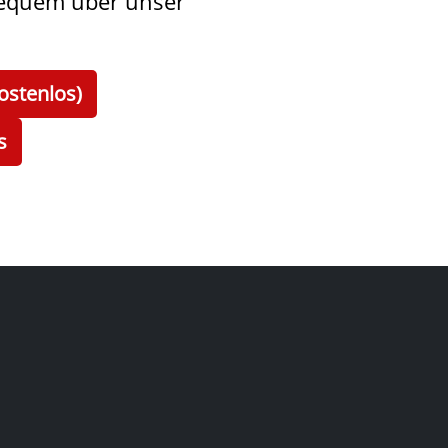
bequem über unser
ostenlos)
s