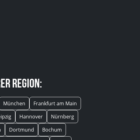
er Region:
München
Frankfurt am Main
eipzig
Hannover
Nürnberg
n
Dortmund
Bochum