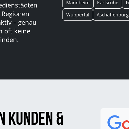
Mannheim
Karlsruhe
F
edienstädten
n Regionen
Wuppertal
Aschaffenburg
aktiv – genau
 oft keine
inden.
n Kunden &