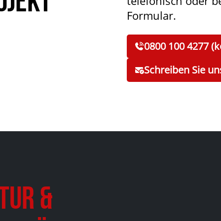
ojekt
telefonisch oder 
Formular.
0800 100 4277 (k
Schreiben Sie un
tur &