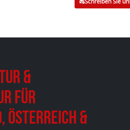
Schreiben Sie un
tur &
ur für
, Österreich &