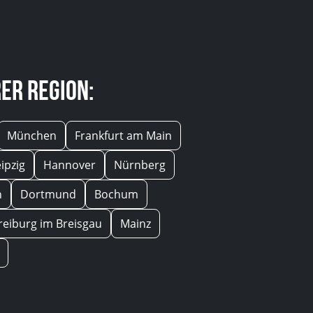
er Region:
München
Frankfurt am Main
eipzig
Hannover
Nürnberg
n
Dortmund
Bochum
reiburg im Breisgau
Mainz