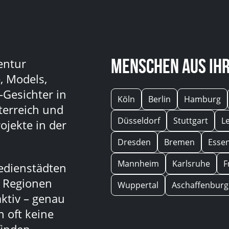
Menschen aus Ihr
entur
, Models,
-Gesichter in
Köln
Berlin
Hamburg
terreich und
Düsseldorf
Stuttgart
L
ojekte in der
Dresden
Bremen
Esse
Mannheim
Karlsruhe
F
edienstädten
n Regionen
Wuppertal
Aschaffenburg
aktiv – genau
 oft keine